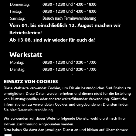
Donnerstag:
08:30 - 12:30 und 14:00 - 18:00
Freitag:
08:30 - 12:30 und 14:00 - 18:00
Samstag:
Besuch nach Terminvereinbarung
Vom 01. bis einschließlich 12. August machen wir
Betriebsferien!
Ab 13.08. sind wir wieder für euch da!
Werkstatt
Montag:
08:30 - 12:30 und 13:30 - 17:00
Dienstag:
08:30 - 12:30 und 13:30 - 17:00
Mittwoch:
08:30 - 12:30 und 13:30 - 17:00
EINSATZ VON COOKIES
Donnerstag:
08:30 - 12:30 und 13:30 - 17:00
Diese Webseite verwendet Cookies, um Dir ein bestmögliches Surf-Erlebnis zu
Freitag:
08:30 - 12:30 und 13:30 - 17:00
ermöglichen. Diese Daten werden erhoben und dienen nicht für die Erstellung
Samstag:
geschlossen
von Nutzungsprofilen oder anderer weiterführender Verwendung. Sämtliche
Informationen zu verwendeten Cookies und eingebundenen Diensten finden
LINKS
Sie hier:
Datenschutzerklärung
AGB
Wir verwenden auf dieser Website folgende Dienste, welche erst nach Ihrer
Impressum
aktiven Zustimmung eingebunden werden.
Datenschutz
Bitte haken Sie dazu den jeweiligen Dienst an und klicken auf Übernehmen:
Disclaimer