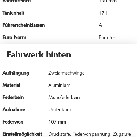
Bodenfreiheit
130 mm
Tankinhalt
17 l
Führerscheinklassen
A
Euro Norm
Euro 5+
Fahrwerk hinten
Aufhängung
Zweiarmschwinge
Material
Aluminium
Federbein
Monofederbein
Aufnahme
Umlenkung
Federweg
107 mm
Einstellmöglichkeit
Druckstufe, Federvorspannung, Zugstufe